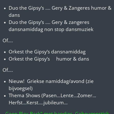
Duo the Gipsy’s …. Gery & Zangeres humor &
dans
Duo the Gipsy’s …. Gery & zangeres
dansnamiddag non stop dansmuziek
Of….
Orkest the Gipsy’s dansnamiddag
Orkest the Gipsy’s humor & dans
Of….
Nieuw! Griekse namiddag/avond (zie
bijvoegsel)
Thema Shows (Pasen…Lente…Zomer…
Herfst…Kerst….jubileum…
Geen Play-Back" met bandjes, Geheugenstick