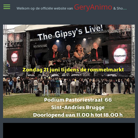
GeryAnimo
Ga
Welkom op de officiële website van
& Show Ensemble dansorkest
direct
naar
de
hoofdinhoud